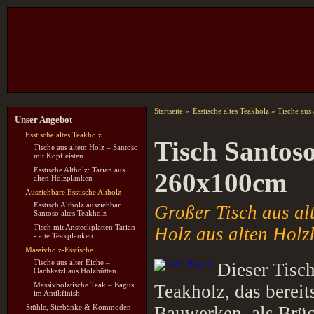
Startseite
»
Esstische altes Teakholz
»
Tische aus
Unser Angebot
Esstische altes Teakholz
Tisch Santoso
Tische aus altem Holz – Santoso
mit Kopfleisten
Esstische Altholz: Tarian aus
260x100cm
alten Holzplanken
Ausziehbare Esstische Altholz
Esstisch Altholz ausziehbar
Großer Tisch aus a
Santoso altes Teakholz
Tisch mit Ansteckplatten Tarian
Holz aus alten Holzh
- alte Teakplanken
Massivholz-Esstische
Tische aus alter Eiche –
Dieser Tisch
Oachkatzl aus Holzhütten
Massivholztische Teak – Bagus
Teakholz, das bereit
im Antikfinish
Stühle, Sitzbänke & Kommoden
Bauwerken, als Brüc