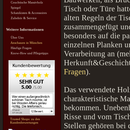
Couchtische Massivholz
Tisch oder Türe hatt
Spiegel
Schatzkisten & Accessoires
alten Regeln der Ti
Zubehör & Service
zusammengefügt und
Weitere Informationen
besonders auf die p
Über Uns
einzelnen Planken u
Anschauen in München
Häufige Fragen
Verarbeitung an (me
Know-How und Pflegetipps
Herkunft&Geschicht
Fragen
).
Das verwendete Holz
charakteristische M
bekommen. Unebenhei
Risse und vom Tisch
Trusted Shops: zu den
Kundenbewertungen
Stellen gehören bei