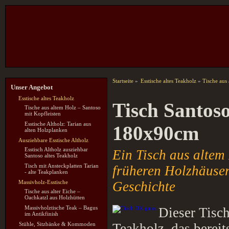
Startseite
»
Esstische altes Teakholz
»
Tische aus
Unser Angebot
Esstische altes Teakholz
Tisch Santoso
Tische aus altem Holz – Santoso
mit Kopfleisten
Esstische Altholz: Tarian aus
180x90cm
alten Holzplanken
Ausziehbare Esstische Altholz
Esstisch Altholz ausziehbar
Ein Tisch aus altem 
Santoso altes Teakholz
Tisch mit Ansteckplatten Tarian
früheren Holzhäuser
- alte Teakplanken
Massivholz-Esstische
Geschichte
Tische aus alter Eiche –
Oachkatzl aus Holzhütten
Massivholztische Teak – Bagus
Dieser Tisch
im Antikfinish
Stühle, Sitzbänke & Kommoden
Teakholz, das bereit