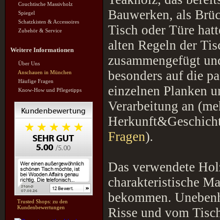
Couchtische Massivholz
Bauwerken, als Brüc
Spiegel
Schatzkisten & Accessoires
Tisch oder Türe hatt
Zubehör & Service
alten Regeln der Ti
Weitere Informationen
zusammengefügt und
Über Uns
besonders auf die p
Anschauen in München
Häufige Fragen
einzelnen Planken u
Know-How und Pflegetipps
Verarbeitung an (me
Herkunft&Geschicht
Fragen
).
Das verwendete Holz
charakteristische M
bekommen. Unebenhei
Trusted Shops: zu den
Kundenbewertungen
Risse und vom Tisch