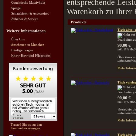
entsprechende Leist
Couchtische Massivholz
Spiegel
Warenkorb zu Ihrer 
Schatzkisten & Accessoires
Zubehör & Service
Produkte
Tisch ölen -
Weitere Informationen
Über Uns
Bearbeitungs
Anschauen in München
90,00 €
inkl. 19% MwSt
Häufige Fragen
Know-How und Pflegetipps
Ölen Ihres a
unbehandelte
Mehr Informa
Tisch versie
Bearbeitung
90,00 €
inkl. 19% MwSt
Versiegeln de
unbehandelte
Mehr Informa
Trusted Shops: zu den
Kundenbewertungen
Tisch ölen 