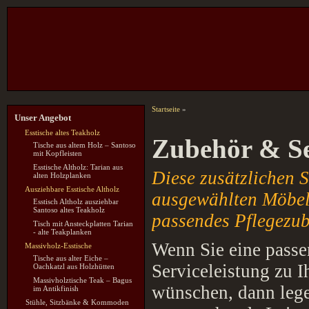
Startseite
»
Unser Angebot
Esstische altes Teakholz
Zubehör & Se
Tische aus altem Holz – Santoso
mit Kopfleisten
Esstische Altholz: Tarian aus
Diese zusätzlichen S
alten Holzplanken
Ausziehbare Esstische Altholz
ausgewählten Möbel 
Esstisch Altholz ausziehbar
Santoso altes Teakholz
passendes Pflegezube
Tisch mit Ansteckplatten Tarian
- alte Teakplanken
Wenn Sie eine passe
Massivholz-Esstische
Tische aus alter Eiche –
Serviceleistung zu 
Oachkatzl aus Holzhütten
Massivholztische Teak – Bagus
wünschen, dann legen
im Antikfinish
Stühle, Sitzbänke & Kommoden