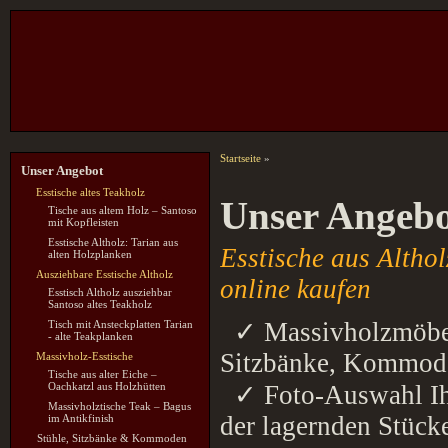
Startseite
»
Unser Angebot
Esstische altes Teakholz
Unser Angeb
Tische aus altem Holz – Santoso
mit Kopfleisten
Esstische Altholz: Tarian aus
Esstische aus Altho
alten Holzplanken
Ausziehbare Esstische Altholz
online kaufen
Esstisch Altholz ausziehbar
Santoso altes Teakholz
✓ Massivholzmöbel 
Tisch mit Ansteckplatten Tarian
- alte Teakplanken
Sitzbänke, Kommode
Massivholz-Esstische
Tische aus alter Eiche –
Oachkatzl aus Holzhütten
✓ Foto-Auswahl Ihre
Massivholztische Teak – Bagus
der lagernden Stück
im Antikfinish
Stühle, Sitzbänke & Kommoden