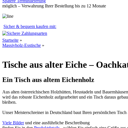
Spätere Terminlieferung
möglich – Verwahrung Ihrer Bestellung bis zu 12 Monate
Sicher & bequem kaufen mit:
Startseite
»
Massivholz-Esstische
»
Tische aus alter Eiche – Oachka
Ein Tisch aus altem Eichenholz
Aus alten österreichischen Holzhütten, Heustadeln und Bauernhäusern s
wird das robuste Eichenholz aufgearbeitet und ein Tisch daraus gebaut
bleiben.
Unser Meisterschreiner in Deutschland baut Ihren persönlichen Tisch
Viele Bilder
und eine ausführliche Beschreibung
finden Sie in den
Produktdetails
- wählen Sie einfach eine Größe aus d