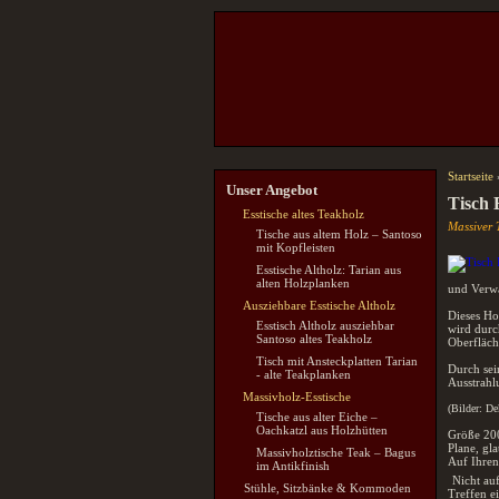
Startseite
Unser Angebot
Tisch 
Esstische altes Teakholz
Massiver 
Tische aus altem Holz – Santoso
mit Kopfleisten
Esstische Altholz: Tarian aus
alten Holzplanken
und Verw
Ausziehbare Esstische Altholz
Dieses Ho
Esstisch Altholz ausziehbar
wird durc
Santoso altes Teakholz
Oberfläch
Tisch mit Ansteckplatten Tarian
Durch sei
- alte Teakplanken
Ausstrahl
Massivholz-Esstische
(Bilder: De
Tische aus alter Eiche –
Oachkatzl aus Holzhütten
Größe 20
Plane, gla
Massivholztische Teak – Bagus
Auf Ihre
im Antikfinish
Nicht au
Stühle, Sitzbänke & Kommoden
Treffen e