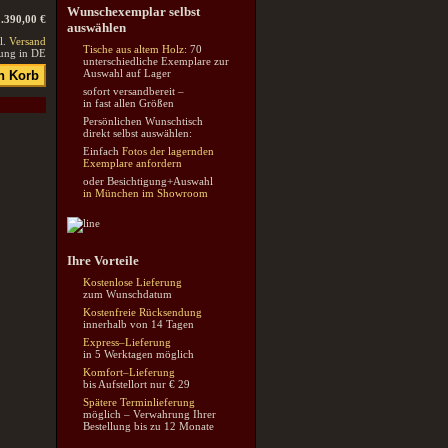
Wunschexemplar selbst
1.390,00 €
auswählen
l.
Versand
Tische aus altem Holz
: 70
rung in DE
unterschiedliche Exemplare zur
Auswahl auf Lager
sofort versandbereit –
in fast allen Größen
Persönlichen Wunschtisch
direkt selbst auswählen:
Einfach
Fotos der lagernden
Exemplare anfordern
oder Besichtigung+Auswahl
in München im Showroom
Ihre Vorteile
Kostenlose Lieferung
zum Wunschdatum
Kostenfreie Rücksendung
innerhalb von 14 Tagen
Express–Lieferung
in 5 Werktagen möglich
Komfort–Lieferung
bis Aufstellort nur € 29
Spätere Terminlieferung
möglich – Verwahrung Ihrer
Bestellung bis zu 12 Monate