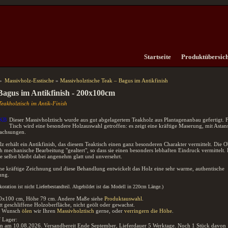
Startseite
Produktübersich
»
Massivholz-Esstische
»
Massivholztische Teak – Bagus im Antikfinish
Bagus im Antikfinish - 200x100cm
Teakholztisch im Antik-Finish
Dieser Massivholztisch wurde aus gut abgelagertem Teakholz aus Plantagenanbau gefertigt. F
Tisch wird eine besondere Holzauswahl getroffen: es zeigt eine kräftige Maserung, mit Astan
achsungen.
lz erhält ein Antikfinish, das diesem Teaktisch einen ganz besonderen Charakter vermittelt. Die 
h mechanische Bearbeitung "gealtert", so dass sie einen besonders lebhaften Eindruck vermittelt.
e selbst bleibt dabei angenehm glatt und unversehrt.
ne kräftige Zeichnung und diese Behandlung entwickelt das Holz eine sehr warme, authentische
ung.
koration ist nicht Lieferbestandteil. Abgebildet ist das Modell in 220cm Länge.)
0x100 cm, Höhe 79 cm. Andere Maße siehe
Produktauswahl
.
tt geschliffene Holzoberfläche, nicht geölt oder gewachst.
n Wunsch
ölen
wir Ihren
Massivholztisch
gerne, oder
verringern die Höhe
.
f Lager:
in am 10.08.2026. Versandbereit Ende September, Lieferdauer 5 Werktage. Noch 1 Stück davon