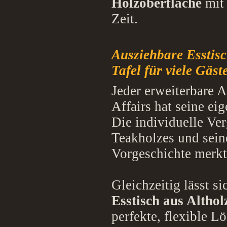
Holzoberfläche
mit
Zeit.
Ausziehbare Esstisc
Tafel für viele Gäst
Jeder erweiterbare 
Affairs hat seine ei
Die individuelle Ver
Teakholzes und seine
Vorgeschichte merkt
Gleichzeitig lässt s
Esstisch aus Althol
perfekte, flexible L