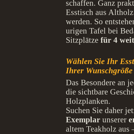
schaffen. Ganz prakt
Esstisch aus Althol
werden. So entstehen
urigen Tafel bei Beda
Sitzplätze
für 4 wei
Wählen Sie Ihr Esst
Ihrer Wunschgröße &
Das Besondere an je
die sichtbare Geschi
Holzplanken.
Suchen Sie daher je
Exemplar
unserer
e
altem Teakholz aus –