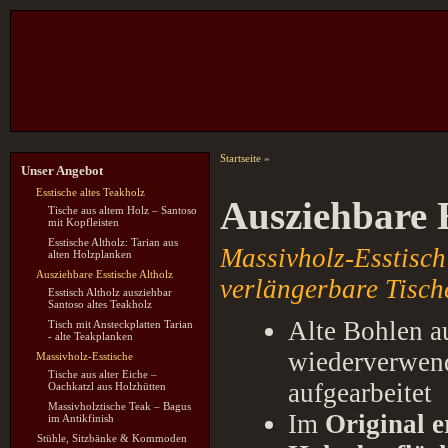
Startseite
»
Unser Angebot
Esstische altes Teakholz
Ausziehbare E
Tische aus altem Holz – Santoso
mit Kopfleisten
Esstische Altholz: Tarian aus
Massivholz-Esstisch
alten Holzplanken
Ausziehbare Esstische Altholz
verlängerbare Tisch
Esstisch Altholz ausziehbar
Santoso altes Teakholz
Alte Bohlen a
Tisch mit Ansteckplatten Tarian
- alte Teakplanken
wiederverwend
Massivholz-Esstische
Tische aus alter Eiche –
aufgearbeitet
Oachkatzl aus Holzhütten
Massivholztische Teak – Bagus
Im
Original e
im Antikfinish
Stühle, Sitzbänke & Kommoden